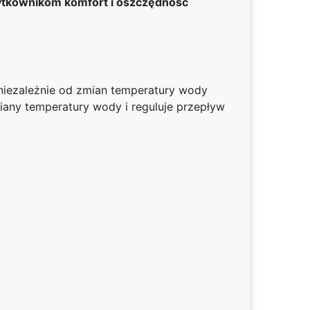
żytkownikom komfort i oszczędność
 niezależnie od zmian temperatury wody
miany temperatury wody i reguluje przepływ