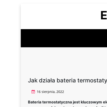
Skip
E
to
content
Jak działa bateria termostat
16 sierpnia, 2022
Bateria termostatyczna jest kluczowym e