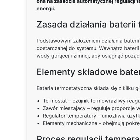
ona na zasadzie automatycznej regulacji
energii.
Zasada działania baterii
Podstawowym założeniem działania baterii 
dostarczanej do systemu. Wewnątrz baterii
wody gorącej i zimnej, aby osiągnąć pożąd
Elementy składowe bater
Bateria termostatyczna składa się z kilku
Termostat – czujnik termowrażliwy reag
Zawór mieszający – reguluje proporcje w
Regulator temperatury – umożliwia uży
Elementy mechaniczne – obejmują pokrętła
Proces regulacji tempera