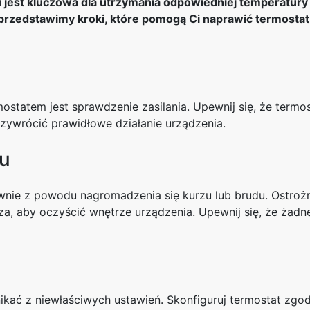
 jest kluczowa dla utrzymania odpowiedniej temperatur
ej przedstawimy kroki, które pomogą Ci naprawić termost
tatem jest sprawdzenie zasilania. Upewnij się, że termost
zywrócić prawidłowe działanie urządzenia.
u
nie z powodu nagromadzenia się kurzu lub brudu. Ostrożn
rza, aby oczyścić wnętrze urządzenia. Upewnij się, że żad
ać z niewłaściwych ustawień. Skonfiguruj termostat zgodn