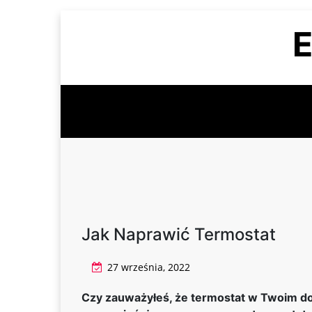
Skip
E
to
content
Jak Naprawić Termostat
27 września, 2022
Czy zauważyłeś, że termostat w Twoim do