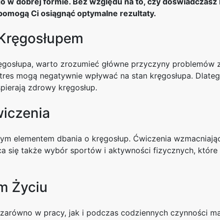
o w dobrej formie. Bez względu na to, czy doświadczasz 
pomogą Ci osiągnąć optymalne rezultaty.
 Kręgosłupem
ręgosłupa, warto zrozumieć główne przyczyny problemów z
 stres mogą negatywnie wpływać na stan kręgosłupa. Dlateg
pierają zdrowy kręgosłup.
wiczenia
wym elementem dbania o kręgosłup. Ćwiczenia wzmacniają
 się także wybór sportów i aktywności fizycznych, które 
m Życiu
zarówno w pracy, jak i podczas codziennych czynności ma 