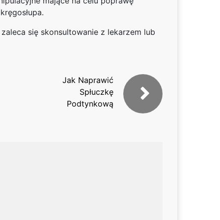
ipulacyjne mające na celu poprawę
 kręgosłupa.
 zaleca się skonsultowanie z lekarzem lub
Jak Naprawić
Spłuczkę
Podtynkową