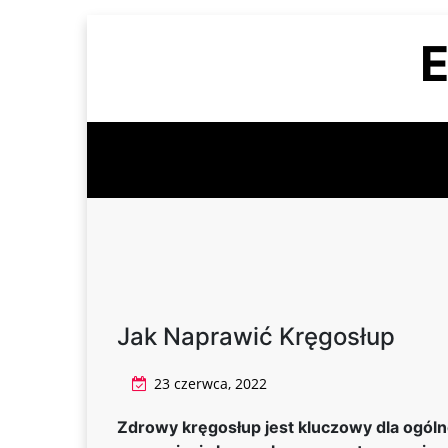
Skip
E
to
content
Jak Naprawić Kręgosłup
23 czerwca, 2022
Zdrowy kręgosłup jest kluczowy dla ogól