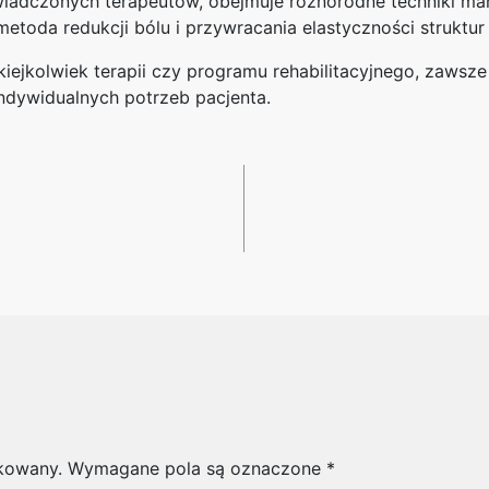
iadczonych terapeutów, obejmuje różnorodne techniki man
etoda redukcji bólu i przywracania elastyczności struktur
ejkolwiek terapii czy programu rehabilitacyjnego, zawsze
indywidualnych potrzeb pacjenta.
ikowany.
Wymagane pola są oznaczone
*