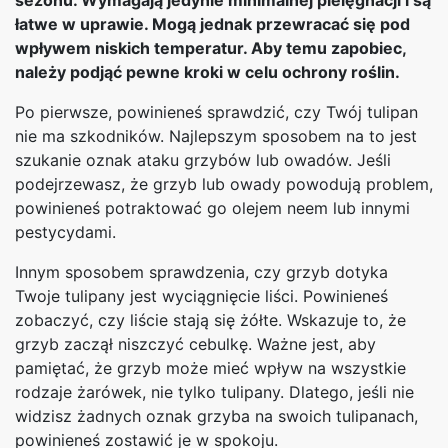
sezonu. Wymagają jedynie minimalnej pielęgnacji i są
łatwe w uprawie. Mogą jednak przewracać się pod
wpływem niskich temperatur. Aby temu zapobiec,
należy podjąć pewne kroki w celu ochrony roślin.
Po pierwsze, powinieneś sprawdzić, czy Twój tulipan
nie ma szkodników. Najlepszym sposobem na to jest
szukanie oznak ataku grzybów lub owadów. Jeśli
podejrzewasz, że grzyb lub owady powodują problem,
powinieneś potraktować go olejem neem lub innymi
pestycydami.
Innym sposobem sprawdzenia, czy grzyb dotyka
Twoje tulipany jest wyciągnięcie liści. Powinieneś
zobaczyć, czy liście stają się żółte. Wskazuje to, że
grzyb zaczął niszczyć cebulkę. Ważne jest, aby
pamiętać, że grzyb może mieć wpływ na wszystkie
rodzaje żarówek, nie tylko tulipany. Dlatego, jeśli nie
widzisz żadnych oznak grzyba na swoich tulipanach,
powinieneś zostawić je w spokoju.