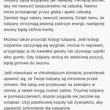
tulipany będą wyglądały jak najlepiej. Pamiętaj jednak,
aby nie nawozić bezpośrednio na cebulkę. Nawóz
może przesiąknąć przez glebę i spalić cebulkę.
Zamiast tego należy nawozić jesienią. Dzięki temu, że
tulipany otrzymają jesienią zastrzyk energii, następnej
wiosny będą obficie kwitły.
Możesz także przyciąć łodygi tulipana. Jeśli łodygi
tulipanów zaczynają się wyginać, można to naprawić,
przypinając je do kawałka gazety lub używając szpilki
albo gumki. Gdy tulipany wrócą do właściwej pozycji,
będą gotowe do sezonu.
Jeśli mieszkasz w chłodniejszym klimacie, powinieneś
upewnić się, że Twoje tulipany są chronione przed
zimnem. Nie lubią one przebywać na zewnątrz w
zimnie, a nawet mogą zostać zabite. Trzymaj tulipany
w pomieszczeniach, dopóki pogoda nie zacznie się
ocieplać. Użyj plastikowej kopuły lub żywopłotu, aby
zapewnić schronienie dla tulipanów.