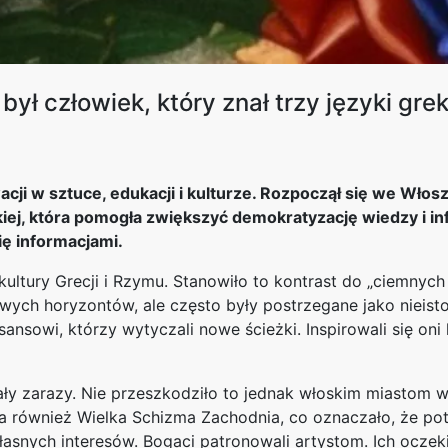
ł człowiek, który znał trzy języki grekę
ji w sztuce, edukacji i kulturze. Rozpoczął się we Włosz
rskiej, która pomogła zwiększyć demokratyzację wiedzy i i
ię informacjami.
ultury Grecji i Rzymu. Stanowiło to kontrast do „ciemnych
nowych horyzontów, ale często były postrzegane jako nieis
esansowi, którzy wytyczali nowe ścieżki. Inspirowali się on
y zarazy. Nie przeszkodziło to jednak włoskim miastom w
ała również Wielka Schizma Zachodnia, co oznaczało, że p
łasnych interesów. Bogaci patronowali artystom. Ich oczeki