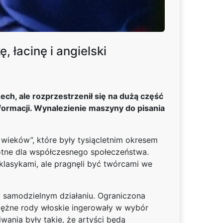
, łacinę i angielski
ech, ale rozprzestrzenił się na dużą część
nformacji. Wynalezienie maszyny do pisania
 wieków”, które były tysiącletnim okresem
totne dla współczesnego społeczeństwa.
i klasykami, ale pragnęli być twórcami we
 samodzielnym działaniu. Ograniczona
otężne rody włoskie ingerowały w wybór
wania były takie, że artyści będą