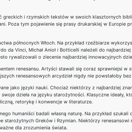
ć greckich i rzymskich tekstów w swoich klasztornych bib
ani. Poza tym pojawienie się prasy drukarskiej w Europie p
gactwa północnych Włoch. Na przykład rzeźbiarze wykorzy
do da Vinci, Michał Anioł i Botticelli należeli do najbardz
sto rywalizowali o zlecenie najbardziej innowacyjnych dzieł
ntem renesansu. Artyści stawali się coraz sprawniejsi w s
niejszych renesansowych arcydzieł nigdy nie powstałoby be
ne jako języki nauki. Chociaż niektórzy z najbardziej znan
 swoje dzieła na języku starożytności. Klasyczne ideały, k
czną, retorykę i konwencje w literaturze.
tnego humaniści badali własną naturę. Na przykład szukali
ee starożytnych Greków i Rzymian. Niektórzy renesansowi my
ą ważne dla zrozumienia świata.