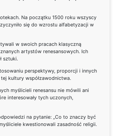
liotekach. Na początku 1500 roku wszyscy
rzyczyniło się do wzrostu alfabetyzacji w
stywali w swoich pracach klasyczną
iej znanych artystów renesansowych. Ich
 sztuki.
tosowaniu perspektywy, proporcji i innych
z tej kultury współzawodnictwa.
ych myślicieli renesansu nie mówili ani
tóre interesowały tych uczonych,
 odpowiedzi na pytanie: „Co to znaczy być
śliciele kwestionowali zasadność religii.