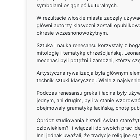
symbolami osiągnięć kulturalnych.
W rezultacie włoskie miasta zaczęły używa
główni autorzy klasyczni zostali opublikow
okresie wczesnonowożytnym.
Sztuka i nauka renesansu korzystały z bo
mitologię i tematykę chrześcijańską. Leonar
mecenasi byli potężni i zamożni, którzy czę
Artystyczna rywalizacja była głównym eleme
technik sztuki klasycznej. Wiele z najsłyn
Podczas renesansu greka i łacina były używa
jednym, ani drugim, byli w stanie wzorować
obejmowały gramatykę łacińską, cnotę publi
Oprócz studiowania historii świata staroży
człowiekiem?” i włączali do swoich prac id
Inni jednak uważali, że tradycje religijne s