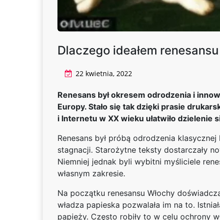
Dlaczego ideałem renesansu by
22 kwietnia, 2022
Renesans był okresem odrodzenia i innowac
Europy. Stało się tak dzięki prasie druka
i Internetu w XX wieku ułatwiło dzielenie s
Renesans był próbą odrodzenia klasycznej k
stagnacji. Starożytne teksty dostarczały 
Niemniej jednak byli wybitni myśliciele ren
własnym zakresie.
Na początku renesansu Włochy doświadczał
władza papieska pozwalała im na to. Istni
papieży. Często robiły to w celu ochrony w