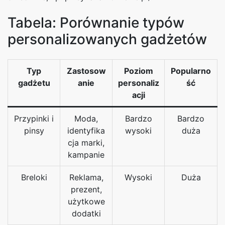
Tabela: Porównanie typów
personalizowanych gadżetów
Typ
Zastosow
Poziom
Popularno
gadżetu
anie
personaliz
ść
acji
Przypinki i
Moda,
Bardzo
Bardzo
pinsy
identyfika
wysoki
duża
cja marki,
kampanie
Breloki
Reklama,
Wysoki
Duża
prezent,
użytkowe
dodatki