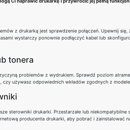
ogą Ci naprawić drukarkę i przywrócić jej pełną funkcjon
emów z drukarką jest sprawdzenie połączeń. Upewnij się
zasami wystarczy ponownie podłączyć kabel lub skonfigu
ub tonera
zyczyną problemów z wydrukiem. Sprawdź poziom atramentu 
iu, czy używasz odpowiednich wkładów zgodnych z modele
wniki
sze sterowniki drukarki. Przestarzałe lub niekompatybil
ernetową producenta drukarki, aby pobrać i zainstalować n